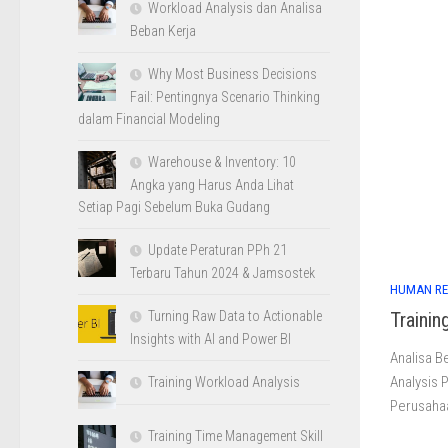
Workload Analysis dan Analisa
Beban Kerja
Why Most Business Decisions
Fail: Pentingnya Scenario Thinking
dalam Financial Modeling
Warehouse & Inventory: 10
Angka yang Harus Anda Lihat
Setiap Pagi Sebelum Buka Gudang
Update Peraturan PPh 21
Terbaru Tahun 2024 & Jamsostek
HUMAN R
Trainin
Turning Raw Data to Actionable
Insights with AI and Power BI
Analisa 
Analysis P
Training Workload Analysis
Perusahaa
Training Time Management Skill