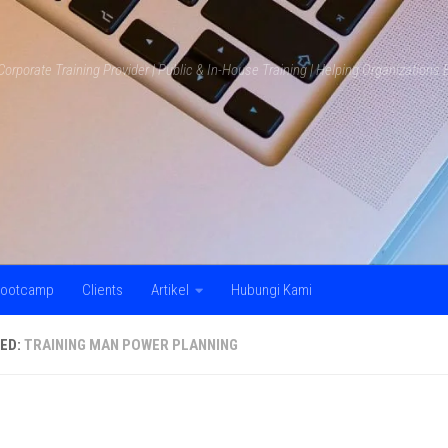
Corporate Training Provider | Public & In-House Training | Helping Organization
ootcamp
Clients
Artikel
Hubungi Kami
ED:
TRAINING MAN POWER PLANNING