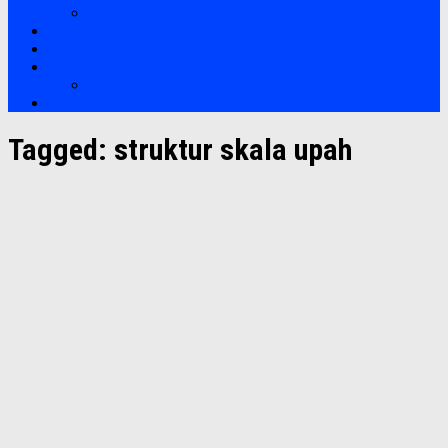
Soft Skills
Bootcamp
Clients
Artikel
Artikel
Hubungi Kami
Tagged:
struktur skala upah