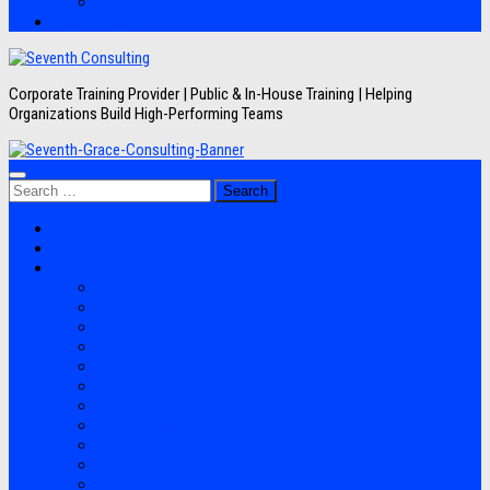
Artikel
Hubungi Kami
Corporate Training Provider | Public & In-House Training | Helping
Organizations Build High-Performing Teams
Search
for:
Jadwal Training
Layanan
Topik Training
Semua Pelatihan
Banking
Export Import
Finance Accounting
Human Resource
Information Technology
Lean Six Sigma
Manufacturing
Perpajakan
Project Management
Sales Marketing