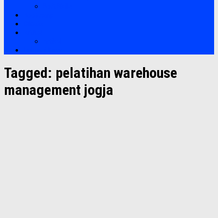
Soft Skills
Bootcamp
Clients
Artikel
Artikel
Hubungi Kami
Tagged:
pelatihan warehouse
management jogja