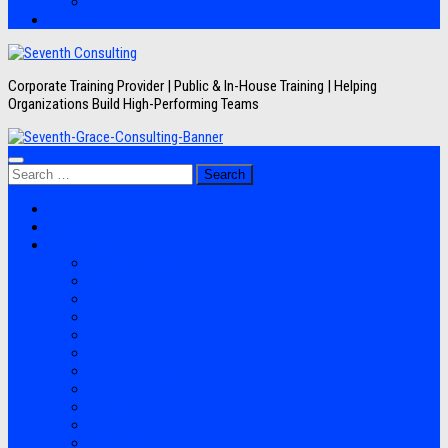
Artikel
Hubungi Kami
Corporate Training Provider | Public & In-House Training | Helping
Organizations Build High-Performing Teams
Search
for:
Jadwal Training
Layanan
Topik Training
Semua Pelatihan
Banking
Export Import
Finance Accounting
Human Resource
Information Technology
Lean Six Sigma
Manufacturing
Perpajakan
Project Management
Sales Marketing