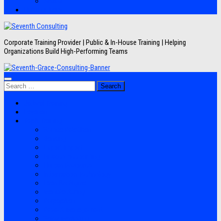
Artikel
Hubungi Kami
Corporate Training Provider | Public & In-House Training | Helping
Organizations Build High-Performing Teams
Search
for:
Jadwal Training
Layanan
Topik Training
Semua Pelatihan
Banking
Export Import
Finance Accounting
Human Resource
Information Technology
Lean Six Sigma
Manufacturing
Perpajakan
Project Management
Sales Marketing