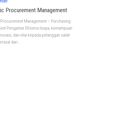
MPORT
gic Procurement Management
c Procurement Management – Purchasing
nt Pengantar Efisiensi biaya, kemampuan
inovasi, dan nilai kepada pelanggan salah
rasal dari...