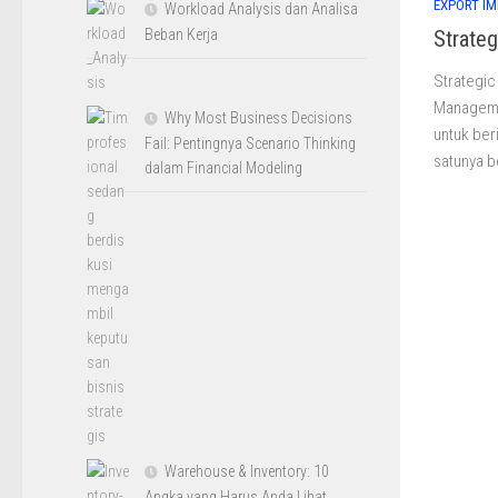
EXPORT I
Workload Analysis dan Analisa
Strate
Beban Kerja
Strategi
Manageme
Why Most Business Decisions
untuk ber
Fail: Pentingnya Scenario Thinking
satunya be
dalam Financial Modeling
Warehouse & Inventory: 10
Angka yang Harus Anda Lihat