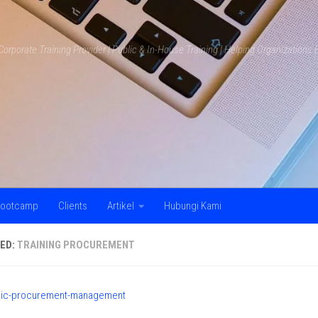
Corporate Training Provider | Public & In-House Training | Helping Organization
ootcamp
Clients
Artikel
Hubungi Kami
ED:
TRAINING PROCUREMENT