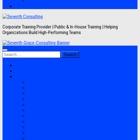
Artikel
Hubungi Kami
Corporate Training Provider | Public & In-House Training | Helping
Organizations Build High-Performing Teams
Search
for:
Jadwal Training
Layanan
Topik Training
Semua Pelatihan
Banking
Export Import
Finance Accounting
Human Resource
Information Technology
Lean Six Sigma
Manufacturing
Perpajakan
Project Management
Sales Marketing